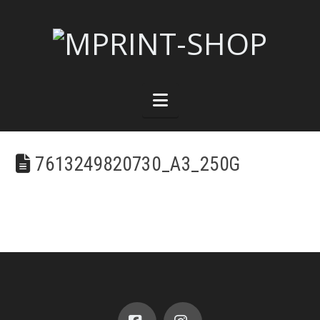
Navigation
7613249820730_A3_250G