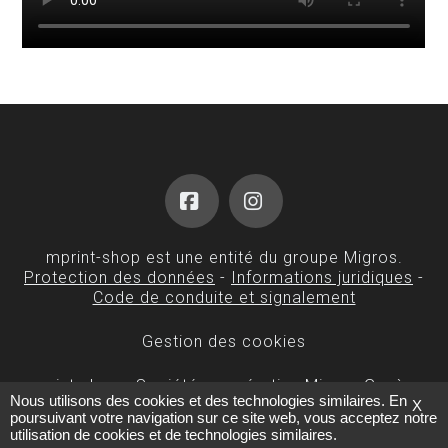
Facebook
Instagram
mprint-shop est une entité du groupe Migros.
Protection des données
-
Informations juridiques
-
Code de conduite et signalement
Gestion des cookies
mprint-shop - Société coopérative Migros Genève
Nous utilisons des cookies et des technologies similaires. En
- Rue Alexandre-Gavard 35 - 1227 Carouge
X
poursuivant votre navigation sur ce site web, vous acceptez notre
utilisation de cookies et de technologies similaires.