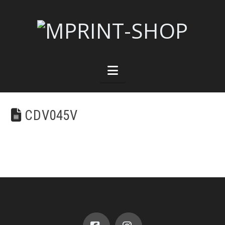
Navigation
CDV045V