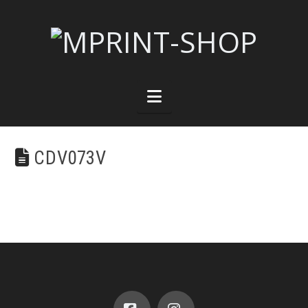
Navigation
CDV073V