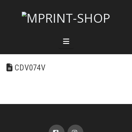
Navigation
CDV074V