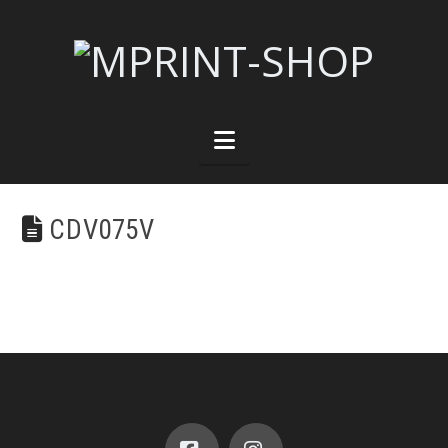
Navigation
CDV075V